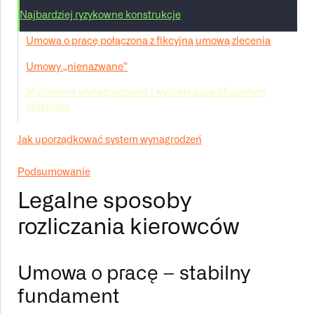
Najbardziej ryzykowne konstrukcje
Umowa o pracę połączona z fikcyjną umową zlecenia
Umowy „nienazwane”
Minimalne wynagrodzenie i wypłaty poza oficjalnym
obiegiem
Jak uporządkować system wynagrodzeń
Podsumowanie
Legalne sposoby
rozliczania kierowców
Umowa o pracę – stabilny
fundament